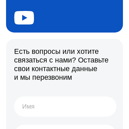
НАВИГАЦИЯ
ДОКУМЕНТЫ
О компании
Устав
Услуги
Резидент
Проекты
Реквизиты
Новости
Списки МСП
Контакты
Годовой отчет
Политика в отношении
2024 © ООО 1РПУ
обработки персональных
данных
Создание сайта