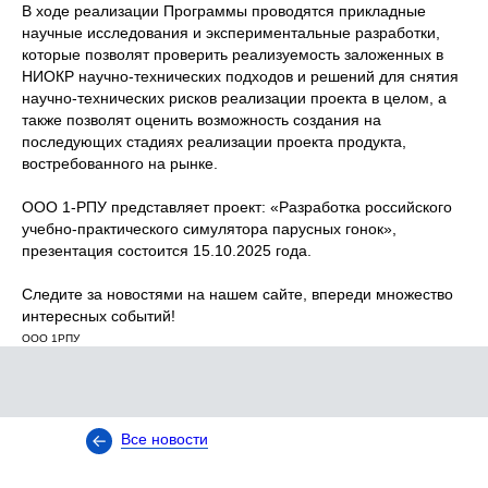
В ходе реализации Программы проводятся прикладные
Контакты
научные исследования и экспериментальные разработки,
которые позволят проверить реализуемость заложенных в
НИОКР научно-технических подходов и решений для снятия
+7 985 768-24-67
научно-технических рисков реализации проекта в целом, а
также позволят оценить возможность создания на
последующих стадиях реализации проекта продукта,
будни 10–18 (Мск)
востребованного на рынке.
ООО 1-РПУ представляет проект: «Разработка российского
учебно-практического симулятора парусных гонок»,
презентация состоится 15.10.2025 года.
margaritak@1rpu.ru
Следите за новостями на нашем сайте, впереди множество
интересных событий!
ООО 1РПУ
Есть вопросы или хотите
связаться с нами? Оставьте
Все новости
свои контактные данные
и мы перезвоним